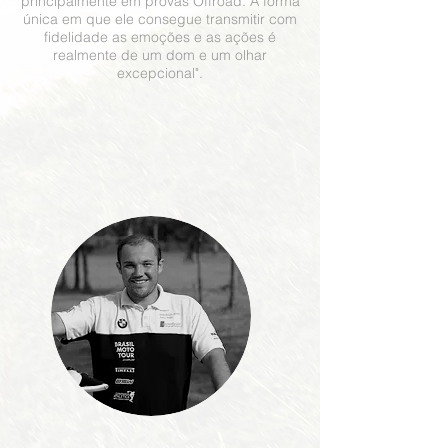
principalmente em provas Offroad. A forma
única em que ele consegue transmitir com
fidelidade as emoções e as ações é
realmente de um dom e um olhar
excepcional".