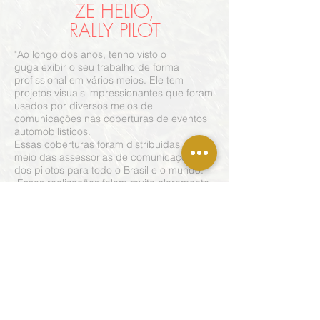
ZE HELIO,
RALLY PILOT
"Ao longo dos anos, tenho visto o
guga exibir o seu trabalho de forma
profissional em vários meios. Ele tem
projetos visuais impressionantes que foram
usados ​​por diversos meios de
comunicações nas coberturas de eventos
automobilísticos.
Essas coberturas foram distribuídas por
meio das assessorias de comunicações
dos pilotos para todo o Brasil e o mundo.
Essas realizações falam muito claramente
das habilidades artísticas e sua enorme
excelência na fotografia. Além de ser um
artista incrivelmente talentoso e
experiente".