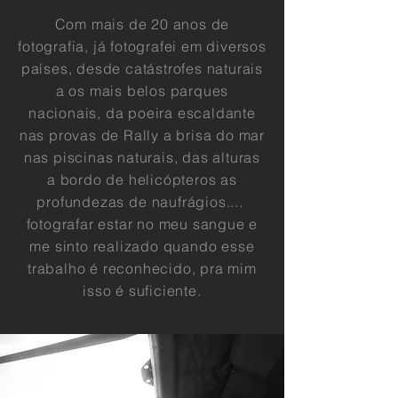
Com mais de 20 anos de
fotografia,
já
fotografei em diversos
países, desde
catástrofes naturais
a os mais belos parques
nacionais, da poeira escaldante
nas provas de Rally a brisa do mar
nas piscinas naturais, das alturas
a bordo de
helicópteros as
profundezas de
naufrágios
....
fotografar estar no meu sangue e
me sinto realizado quando esse
trabalho é reconhecido, pra mim
isso é suficiente.