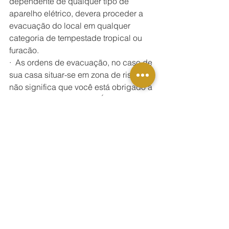
dependente de qualquer tipo de 
aparelho elétrico, devera proceder a 
evacuação do local em qualquer 
categoria de tempestade tropical ou 
furacão.
·  As ordens de evacuação, no caso de 
sua casa situar-se em zona de risco, 
não significa que você está obrigado a 
viajar para outro estado. É importante 
mencionar que as estradas poderão 
ficar congestionadas, os postos de 
gasolina poderão não dispor de 
combustível suficiente, entre outras 
dificuldades. Portanto, procure abrigar-
se, sempre que possível, em casas de 
amigos ou parentes na região, desde 
que residam em zonas livres de 
perigo, ou busque, antecipadamente, 
informações sobre abrigos oficiais.