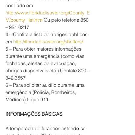
condado em 
http://www.floridadisaster.org/County_E
M/county_list.htm
 Ou pelo telefone 850 
– 921 0217
4 – Confira a lista de abrigos públicos 
em 
http://floridadisaster.org/shelters/
5 – Para obter maiores informações 
durante uma emergência (como vias 
fechadas, alertas de evacuação, 
abrigos disponíveis etc.) Contate 800 – 
342 3557
6 – Para solicitar auxílio durante uma 
emergência (Policia, Bombeiros, 
Médicos) Ligue 911.
INFORMAÇÕES BÁSICAS
A temporada de furacões estende-se 